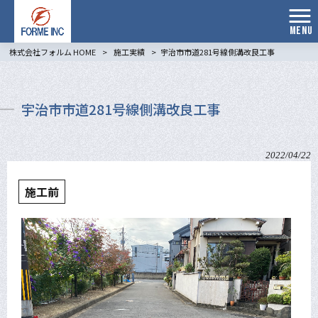
MENU
株式会社フォルム HOME
>
施工実績
>
宇治市市道281号線側溝改良工事
宇治市市道281号線側溝改良工事
2022/04/22
施工前