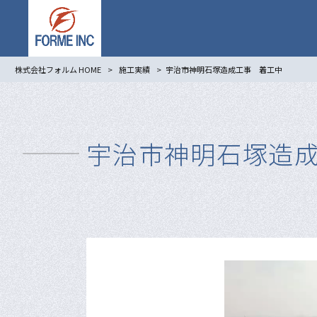
株式会社フォルム HOME
>
施工実績
>
宇治市神明石塚造成工事 着工中
宇治市神明石塚造
動
画
プ