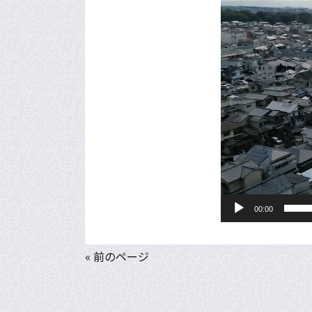
レ
ー
ヤ
ー
00:00
« 前のページ