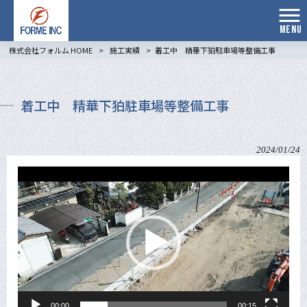
MENU
株式会社フォルム HOME
>
施工実績
>
着工中 精華下狛駐車場等整備工事
着工中 精華下狛駐車場等整備工事
2024/01/24
動
画
プ
レ
ー
ヤ
ー
00:00
00:15